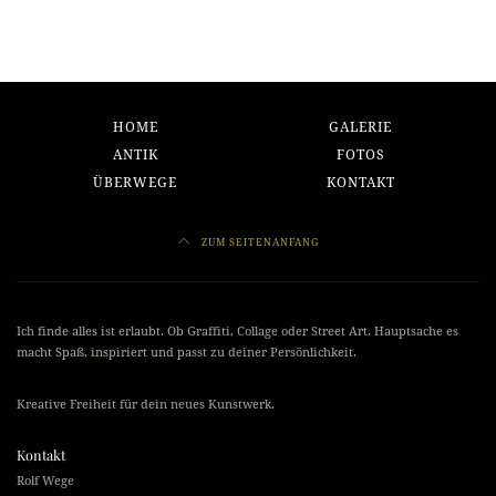
HOME
GALERIE
ANTIK
FOTOS
ÜBERWEGE
KONTAKT
ZUM SEITENANFANG
Ich finde alles ist erlaubt. Ob Graffiti, Collage oder Street Art. Hauptsache es
macht Spaß, inspiriert und passt zu deiner Persönlichkeit.
Kreative Freiheit für dein neues Kunstwerk.
Kontakt
Rolf Wege