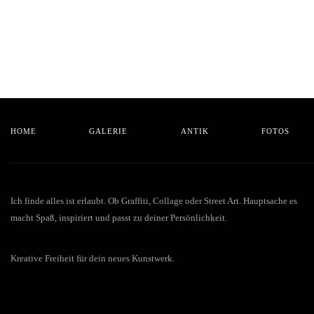
HOME
GALERIE
ANTIK
FOTOS
Ich finde alles ist erlaubt. Ob Graffiti, Collage oder Street Art. Hauptsache es
macht Spaß, inspiriert und passt zu deiner Persönlichkeit.
Kreative Freiheit für dein neues Kunstwerk.