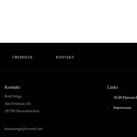
ÜBERWEGE
KONTAKT
Kontakt
Links
Rolf Wege
AGB/Datensc
Am Feldrain 4A
Impressum
28790 Neuenkirchen
kunstwege@ewetel.net